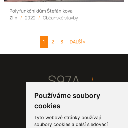
Polyfunkční dům Štefánikova
Zlín
/
2022
/
Občanské stavby
1
2
3
DALŠÍ »
S97A
Používáme soubory
Home
cookies
Projekty
Proces
Tyto webové stránky používají
Studio
soubory cookies a další sledovací