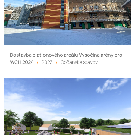
Dostavba biatlonového areálu Vysočina arény pro
WCH 2024
/
2023
/
Občanské stavby