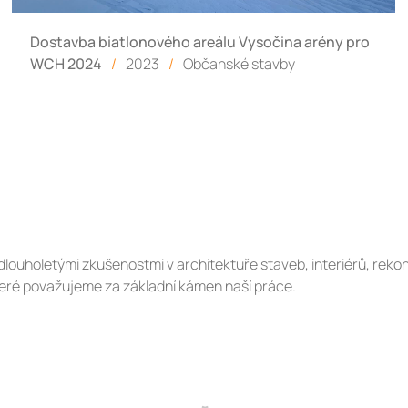
Dostavba biatlonového areálu Vysočina arény pro
WCH 2024
/
2023
/
Občanské stavby
dlouholetými zkušenostmi v architektuře staveb, interiérů, rekons
eré považujeme za základní kámen naší práce.