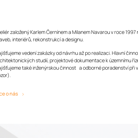
eliér založený Karlem Černínem a Milanem Navarou v roce 1997 na
aveb, interiérů, rekonstrukcí a designu.
jišťujeme vedení zakázky od návrhu až po realizaci. Hlavní činn
chitektonických studií, projektové dokumentace k územnímu říze
jišťujeme také inženýrskou činnost a odborné poradenství při 
zor).
ce o nás