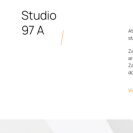
Studio
97 A
At
st
Za
ar
Za
do
Ví