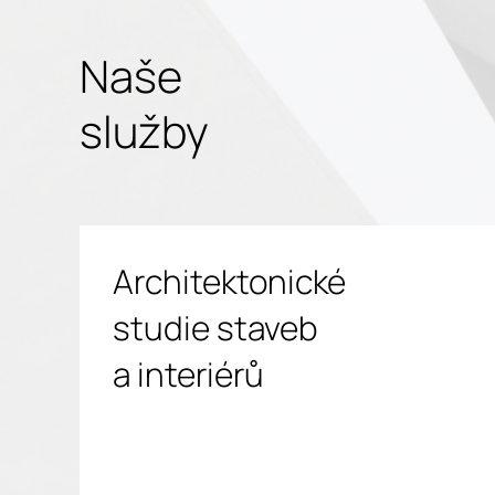
Naše
služby
Architektonické
studie staveb
a interiérů