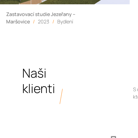
Zastavovací studie Jezeřany –
Maršovice
/
2023
/
Bydlení
Naši
klienti
S 
kt