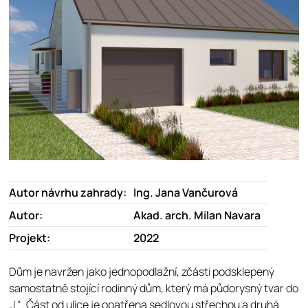
Autor návrhu zahrady:
Ing. Jana Vančurová
Autor:
Akad. arch. Milan Navara
Projekt:
2022
Dům je navržen jako jednopodlažní, zčásti podsklepený
samostatně stojící rodinný dům, který má půdorysný tvar do
„L“. Část od ulice je opatřena sedlovou střechou a druhá