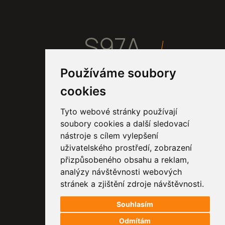
S97A
Používáme soubory
Home
cookies
Projekty
Proces
Tyto webové stránky používají
Studio
soubory cookies a další sledovací
Kontakt
nástroje s cílem vylepšení
uživatelského prostředí, zobrazení
přizpůsobeného obsahu a reklam,
Tel.:
+420 725 667 777
analýzy návštěvnosti webových
info@s97a.cz
stránek a zjištění zdroje návštěvnosti.
Osvoboditelů 91
Souhlasím
76001 Zlín
Odmítám